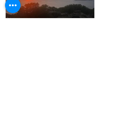
Nisiros Vulkan
Stefanos Krater
Mandraki Nisiros
Wandern auf Nisiros
Kulinarische Entdeckungen Nisiros